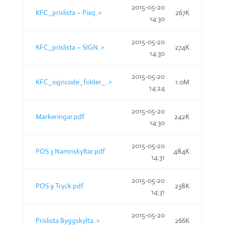
2015-05-20
KFC_prislista – Pixq..>
267K
14:30
2015-05-20
KFC_prislista – SIGN..>
274K
14:30
2015-05-20
KFC_signcode_folder_..>
1.0M
14:24
2015-05-20
Markeringar.pdf
242K
14:30
2015-05-20
POS 3 Namnskyltar.pdf
484K
14:31
2015-05-20
POS 9 Tryck.pdf
238K
14:31
2015-05-20
Prislista Byggskylta..>
266K