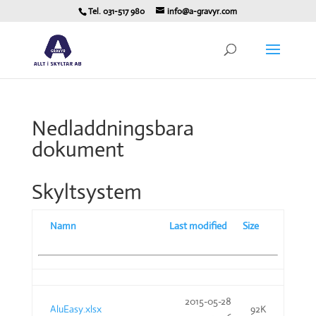
Tel. 031-517 980
info@a-gravyr.com
Nedladdningsbara
dokument
Skyltsystem
Namn
Last modified
Size
2015-05-28
AluEasy.xlsx
92K