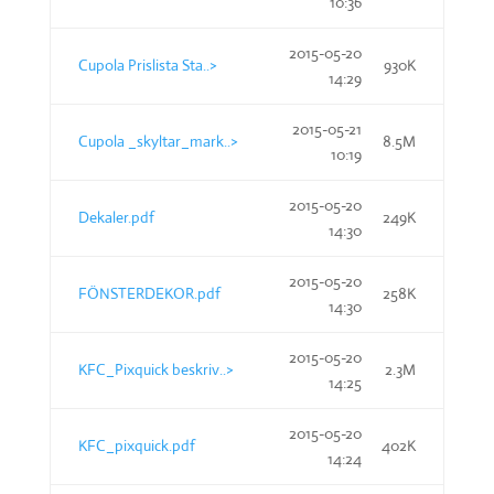
10:36
2015-05-20
Cupola Prislista Sta..>
930K
14:29
2015-05-21
Cupola _skyltar_mark..>
8.5M
10:19
2015-05-20
Dekaler.pdf
249K
14:30
2015-05-20
FÖNSTERDEKOR.pdf
258K
14:30
2015-05-20
KFC_Pixquick beskriv..>
2.3M
14:25
2015-05-20
KFC_pixquick.pdf
402K
14:24