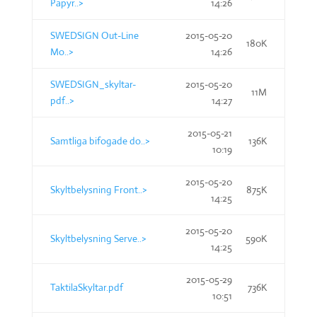
Papyr..>
14:26
SWEDSIGN Out-Line
2015-05-20
180K
Mo..>
14:26
SWEDSIGN_skyltar-
2015-05-20
11M
pdf..>
14:27
2015-05-21
Samtliga bifogade do..>
136K
10:19
2015-05-20
Skyltbelysning Front..>
875K
14:25
2015-05-20
Skyltbelysning Serve..>
590K
14:25
2015-05-29
TaktilaSkyltar.pdf
736K
10:51