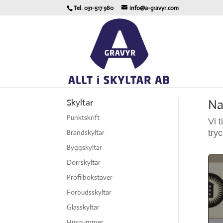
Tel. 031-517 980
info@a-gravyr.com
Na
Skyltar
Punktskrift
Vi 
Brandskyltar
try
Byggskyltar
Dörrskyltar
Profilbokstäver
Förbudsskyltar
Glasskyltar
Husnummer