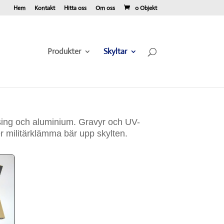
Hem
Kontakt
Hitta oss
Om oss
0 Objekt
Produkter
Skyltar
mässing och aluminium. Gravyr och UV-
er militärklämma bär upp skylten.