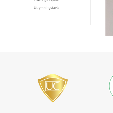
Frästa 3D skyltar
Utrymningstavla