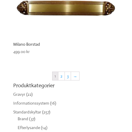
Milano Borstad
499.00
kr
1
2
3
→
Produktkategorier
Gravyr
(22)
Informationssystem
(16)
Standardskyltar
(257)
Brand
(37)
Efterlysande
(14)