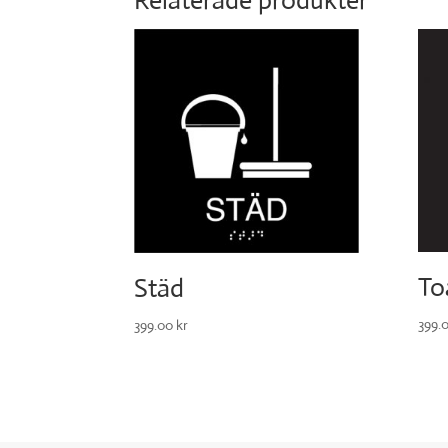
To
Städ
399.
399.00
kr