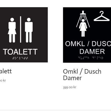
alett
Omkl / Dusch
Damer
00
kr
399.00
kr