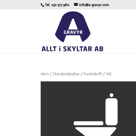
Tel. 031-517 980
info@a-gravyr.com
Hem
/
Standardskyltar
/
Punktskrift
/ WC