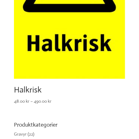
Halkrisk
48.00
kr
–
490.00
kr
Produktkategorier
Gravyr
(22)