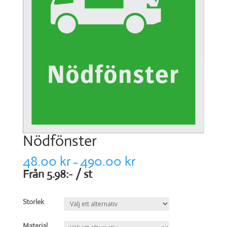
Nödfönster
48.00
kr
490.00
kr
–
Från 5.98:- / st
Storlek
Material