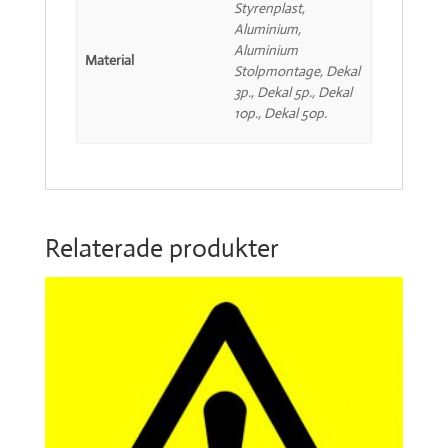
Styrenplast,
Aluminium,
Aluminium
Material
Stolpmontage, Dekal
3p., Dekal 5p., Dekal
10p., Dekal 50p.
Relaterade produkter