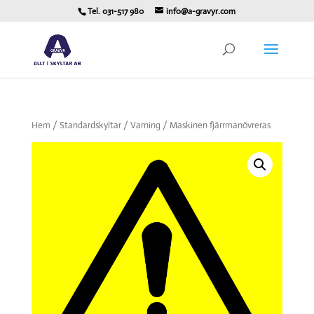
Tel. 031-517 980
info@a-gravyr.com
Hem
/
Standardskyltar
/
Varning
/ Maskinen fjärrmanövreras