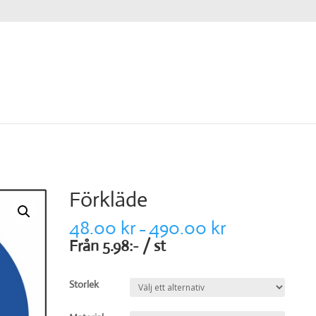
Förkläde
48.00
kr
490.00
kr
–
Från 5.98:- / st
Storlek