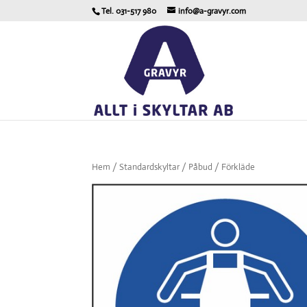
Tel. 031-517 980
info@a-gravyr.com
Hem
/
Standardskyltar
/
Påbud
/ Förkläde