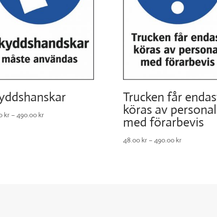
yddshanskar
Trucken får endas
köras av personal
00
kr
–
490.00
kr
med förarbevis
48.00
kr
–
490.00
kr