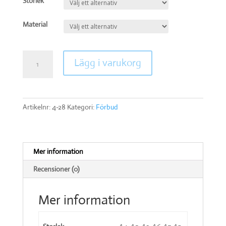
Storlek
Material
Förbjudet
Lägg i varukorg
att
använda
slipmaskin
mängd
Artikelnr:
4-28
Kategori:
Förbud
Mer information
Recensioner (0)
Mer information