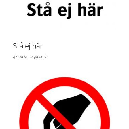
Stå ej här
48.00
kr
–
490.00
kr