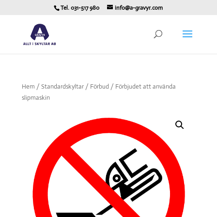
Tel. 031-517 980
info@a-gravyr.com
Hem
/
Standardskyltar
/
Förbud
/ Förbjudet att använda
slipmaskin