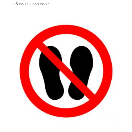
48.00
kr
–
490.00
kr