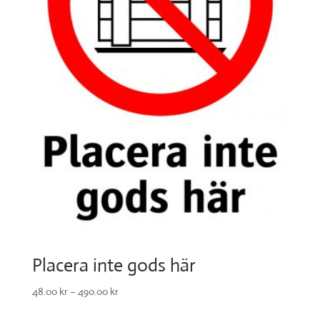
Placera inte gods här
48.00
kr
–
490.00
kr