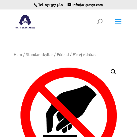
Tel. 031-517 980
info@a-gravyr.com
Hem
/
Standardskyltar
/
Förbud
/ Får ej vidröras