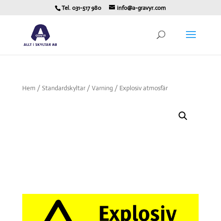
Tel. 031-517 980
info@a-gravyr.com
Hem
/
Standardskyltar
/
Varning
/ Explosiv atmosfär