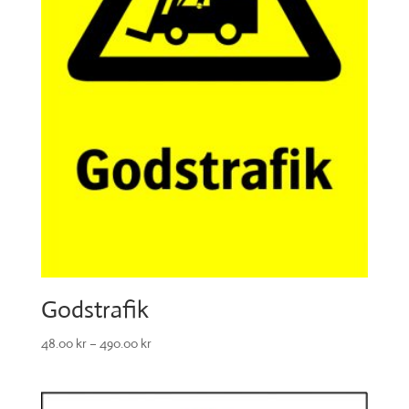
Godstrafik
48.00
kr
–
490.00
kr