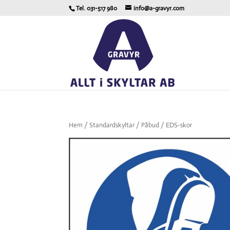
Tel. 031-517 980
info@a-gravyr.com
Hem
/
Standardskyltar
/
Påbud
/ EDS-skor