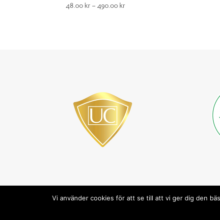
48.00
kr
–
490.00
kr
Vi använder cookies för att se till att vi ger dig den