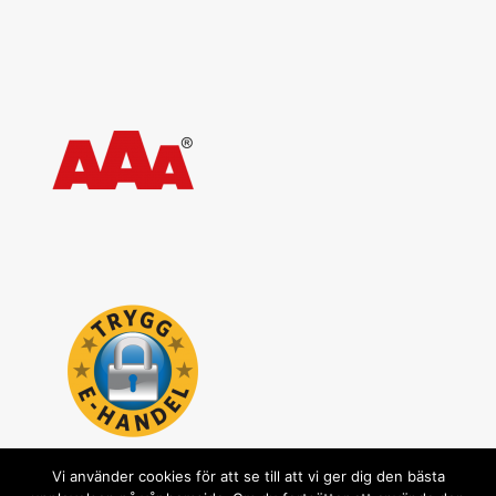
Vi använder cookies för att se till att vi ger dig den bästa